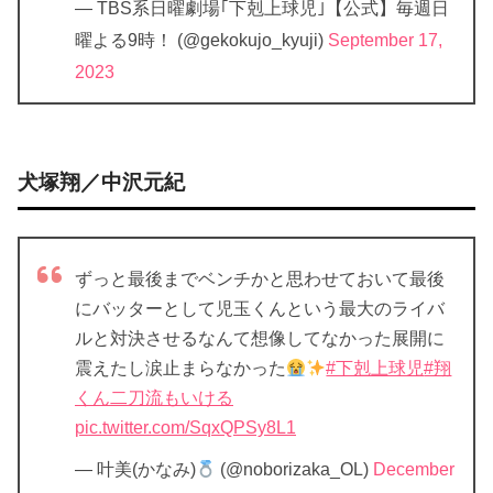
— TBS系日曜劇場｢下剋上球児｣【公式】毎週日
曜よる9時！ (@gekokujo_kyuji)
September 17,
2023
犬塚翔／中沢元紀
ずっと最後までベンチかと思わせておいて最後
にバッターとして児玉くんという最大のライバ
ルと対決させるなんて想像してなかった展開に
震えたし涙止まらなかった
#下剋上球児
#翔
くん二刀流もいける
pic.twitter.com/SqxQPSy8L1
— 叶美(かなみ)
(@noborizaka_OL)
December