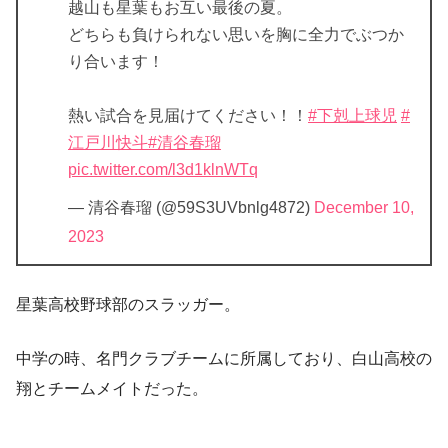
越山も星葉もお互い最後の夏。
どちらも負けられない思いを胸に全力でぶつか
り合います！
熱い試合を見届けてください！！
#下剋上球児
#
江戸川快斗
#清谷春瑠
pic.twitter.com/l3d1klnWTq
— 清谷春瑠 (@59S3UVbnlg4872)
December 10,
2023
星葉高校野球部のスラッガー。
中学の時、名門クラブチームに所属しており、白山高校の
翔とチームメイトだった。