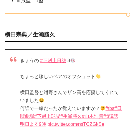
血液型：B型
横田宗典／生瀬勝久
きょうの
#下剋上日誌
3
ちょっと珍しいペアのオフショット
横田監督と紺野さんでザン高を応援してくれて
いました
何話で一緒だったか覚えていますか？
#tbs
#日
曜劇場
#下剋上球児
#生瀬勝久
#山本浩貴
#第9話
明日よる9時
pic.twitter.com/rstTCZGkSe