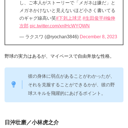
し、ご本人がストーリーで「メガネは嫌だ」と
メガネかけないと見えないほど小さく書いてる
のギャグ線高い笑
#下剋上球児
#生田俊平
#楡伸
次郎
pic.twitter.com/xnIHcWYQWN
— ラクスワ (@ryochan3846)
December 8, 2023
野球の実力はあるが、マイペースで自由奔放な性格。
彼の身体に弱点があることがわかったが、
それを克服することができるかが、彼の野
球スキルを飛躍的にあげるポイント。
日沖壮磨／小林虎之介