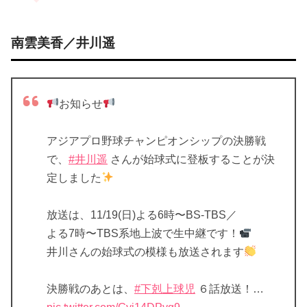
南雲美香／井川遥
お知らせ
アジアプロ野球チャンピオンシップの決勝戦
で、
#井川遥
さんが始球式に登板することが決
定しました
放送は、11/19(日)よる6時〜BS-TBS／
よる7時〜TBS系地上波で生中継です！
井川さんの始球式の模様も放送されます
決勝戦のあとは、
#下剋上球児
６話放送！…