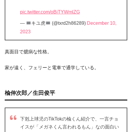
pic.twitter.com/oBiTYWmlZG
—
キユ虎
(@txrd2h86289)
December 10,
2023
真面目で臆病な性格。
家が遠く、フェリーと電車で通学している。
楡伸次郎／生田俊平
下剋上球児のTikTokの楡くん紹介で、一言チョ
イスが「メガネくん言われるもん」なの面白い