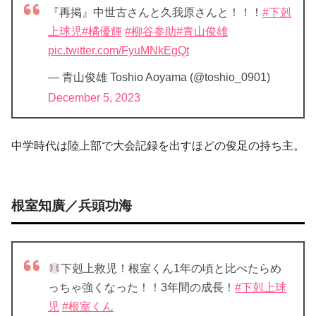
『再掲』中世古さんと久我原さんと！！！
#下剋
上球児
#橘優輝
#柳谷参助
#青山俊雄
pic.twitter.com/FyuMNkEgQt
— 青山俊雄 Toshio Aoyama (@toshio_0901)
December 5, 2023
中学時代は陸上部で大会記録を出すほどの俊足の持ち主。
根室知廣／兵頭功海
下剋上救児！根室くん1年の頃と比べたらめ
っちゃ強くなった！！3年間の成長！
#下剋上球
児
#根室くん