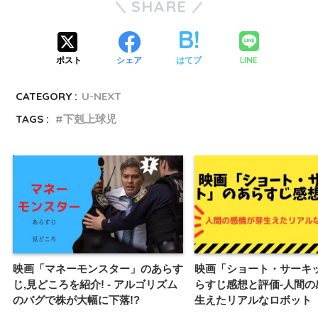
SHARE
LINE
ポスト
シェア
はてブ
CATEGORY :
U-NEXT
TAGS :
下剋上球児
映画「マネーモンスター」のあらす
映画「ショート・サーキ
じ,見どころを紹介! - アルゴリズム
らすじ感想と評価-人間の
のバグで株が大幅に下落!?
生えたリアルなロボット