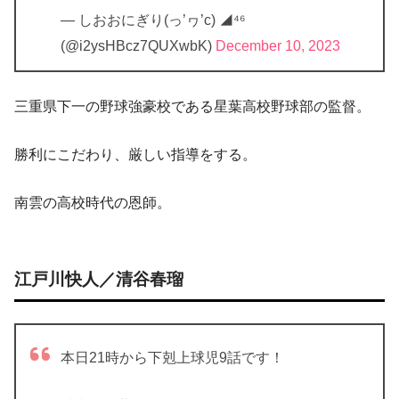
— しおおにぎり(っ’ヮ’c) ◢⁴⁶
(@i2ysHBcz7QUXwbK)
December 10, 2023
三重県下一の野球強豪校である星葉高校野球部の監督。
勝利にこだわり、厳しい指導をする。
南雲の高校時代の恩師。
江戸川快人／清谷春瑠
本日21時から下剋上球児9話です！