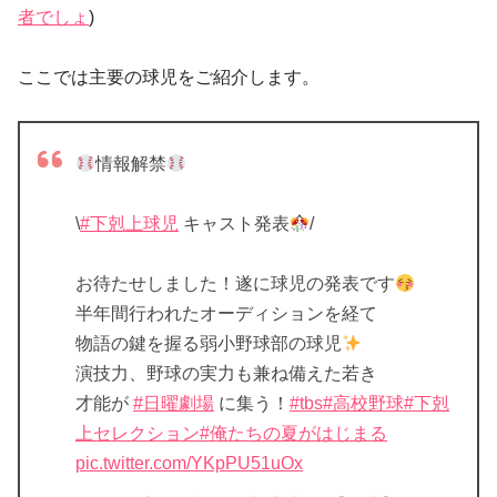
者でしょ
)
ここでは主要の球児をご紹介します。
情報解禁
\
#下剋上球児
キャスト発表
/
お待たせしました！遂に球児の発表です
半年間行われたオーディションを経て
物語の鍵を握る弱小野球部の球児
演技力、野球の実力も兼ね備えた若き
才能が
#日曜劇場
に集う！
#tbs
#高校野球
#下剋
上セレクション
#俺たちの夏がはじまる
pic.twitter.com/YKpPU51uOx