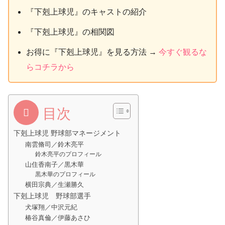
『下剋上球児』のキャストの紹介
『下剋上球児』の相関図
お得に『下剋上球児』を見る方法 →
今すぐ観るな
らコチラから
目次
下剋上球児 野球部マネージメント
南雲脩司／鈴木亮平
鈴木亮平のプロフィール
山住香南子／黒木華
黒木華のプロフィール
横田宗典／生瀬勝久
下剋上球児 野球部選手
犬塚翔／中沢元紀
椿谷真倫／伊藤あさひ