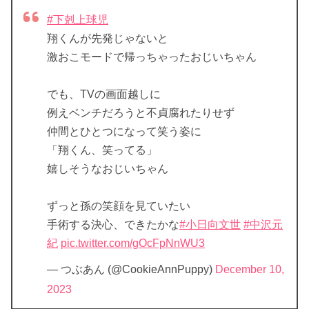
#下剋上球児
翔くんが先発じゃないと
激おこモードで帰っちゃったおじいちゃん
でも、TVの画面越しに
例えベンチだろうと不貞腐れたりせず
仲間とひとつになって笑う姿に
「翔くん、笑ってる」
嬉しそうなおじいちゃん
ずっと孫の笑顔を見ていたい
手術する決心、できたかな
#小日向文世
#中沢元
紀
pic.twitter.com/gOcFpNnWU3
— つぶあん (@CookieAnnPuppy)
December 10,
2023