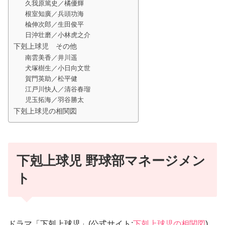
久我原篤史／橘優輝
根室知廣／兵頭功海
楡伸次郎／生田俊平
日沖壮磨／小林虎之介
下剋上球児 その他
南雲美香／井川遥
犬塚樹生／小日向文世
賀門英助／松平健
江戸川快人／清谷春瑠
児玉拓海／羽谷勝太
下剋上球児の相関図
下剋上球児 野球部マネージメン
ト
ドラマ「下剋上球児」(公式サイト:
下剋上球児の相関図
)