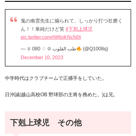
鬼の南雲先生に煽られて、しっかり打つ壮磨く
ん！！単純だけど笑
#下剋上球児
pic.twitter.com/rW6oKNcN0t
— ♕ طب القلوب ♔ ♢ 080
(@Q1008q)
December 10, 2023
中学時代はクラブチームで正捕手をしていた。
日沖誠(越山高校OB 野球部の主将を務めた。)は兄。
下剋上球児 その他