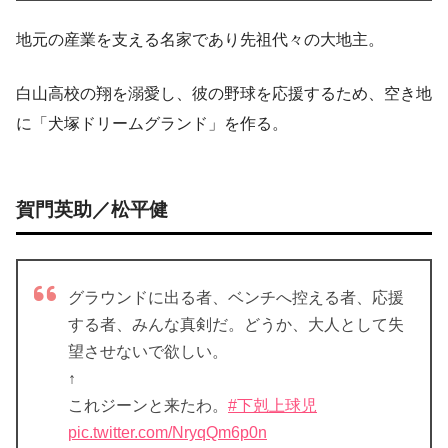
地元の産業を支える名家であり先祖代々の大地主。
白山高校の翔を溺愛し、彼の野球を応援するため、空き地
に「犬塚ドリームグランド」を作る。
賀門英助／松平健
グラウンドに出る者、ベンチへ控える者、応援
する者、みんな真剣だ。どうか、大人として失
望させないで欲しい。
↑
これジーンと来たわ。
#下剋上球児
pic.twitter.com/NryqQm6p0n