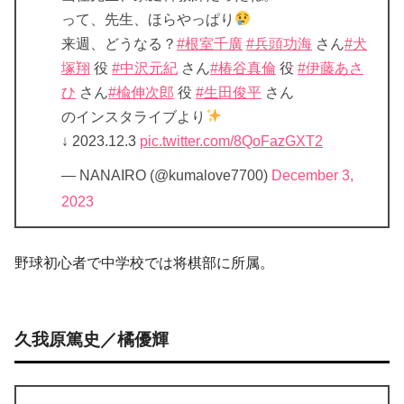
って、先生、ほらやっぱり
来週、どうなる？
#根室千廣
#兵頭功海
さん
#犬
塚翔
役
#中沢元紀
さん
#椿谷真倫
役
#伊藤あさ
ひ
さん
#楡伸次郎
役
#生田俊平
さん
のインスタライブより
↓ 2023.12.3
pic.twitter.com/8QoFazGXT2
— NANAIRO (@kumalove7700)
December 3,
2023
野球初心者で中学校では将棋部に所属。
久我原篤史／橘優輝