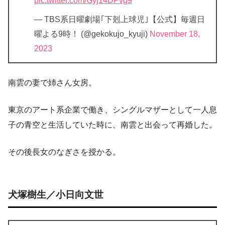
pic.twitter.com/Gyj14DPvg9
— TBS系日曜劇場｢下剋上球児｣【公式】毎週日
曜よる9時！ (@gekokujo_kyuji)
November 18,
2023
南雲の妻で姉さん女房。
東京のアート系企業で働き、シングルマザーとして一人息
子の青空と生活していた時に、南雲と出会って再婚した。
その後長女のなぎさを授かる。
犬塚樹生／小日向文世