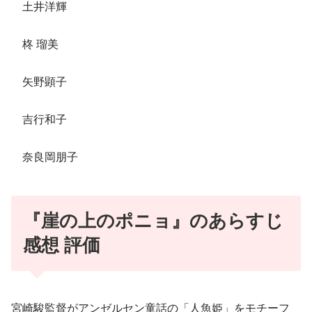
土井洋輝
柊 瑠美
矢野顕子
吉行和子
奈良岡朋子
『崖の上のポニョ』のあらすじ
感想 評価
宮崎駿監督がアンゼルセン童話の「人魚姫」をモチーフ