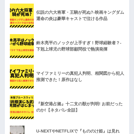
伝説の六大将軍・王騎が死ぬ?-映画キングダム
運命の炎は豪華キャストで泣ける作品
鈴木亮平のノックが上手すぎ！野球経験者？-
下剋上球児の野球部顧問役で熱演発揮
マイファミリーの真犯人判明、相関図から犯人
推測できた！原作はなし
『新空港占拠』十二支の獣が判明! お前だった
のか!【ネタバレ全話】
U-NEXTやNETFLIXで『もののけ姫』は見れ