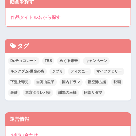
動画を探す
作品タイトル名から探す
タグ
Dr.チョコレート
TBS
めぐる未来
キャンペーン
キングダム-運命の炎
ジブリ
ディズニー
マイファミリー
下剋上球児
吉高由里子
国内ドラマ
新空港占拠
映画
最愛
東京タラレバ娘
謝罪の王様
阿部サダヲ
運営情報
お問い合わせ