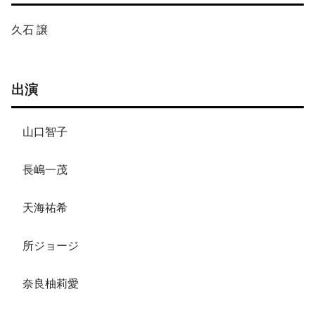
久石 譲
出演
山口智子
長嶋一茂
天海祐希
所ジョージ
奈良柚莉愛