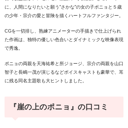
に、人間になりたいと願う”さかな”の女の子ポニョと５歳
の少年・宗介の愛と冒険を描くハートフルファンタジー。
CGを一切排し、熟練アニメーターの手描きで仕上げられ
た作画は、独特の優しい色合いとダイナミックな映像表現
で秀逸。
ポニョの両親を天海祐希と所ジョージ、宗介の両親を山口
智子と長嶋一茂が演じるなどボイスキャストも豪華で、耳
に残る同名主題歌も大ヒントしました。
『崖の上のポニョ』の口コミ