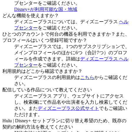
プセンターをご確認ください。
Disney+が利用可能な国・地域
どんな機能を使えますか？
ディズニープラスについては、ディズニープラス
ヘル
プセンター
をご確認ください。
ひとつのアカウントで何台の機器を利用できますか？また、
プロフィールはいくつ登録可能ですか？
ディズニープラスでは、1つのサブスクリプションで、
メインプロフィールのほかに6つ（合計7つ）のプロフ
ィールを作成できます。詳細は
ディズニープラス ヘル
プセンター
をご確認ください。
利用規約はどこから確認できますか？
ディズニープラスの利用規約は
こちら
からご確認くだ
さい。
配信している作品について教えてください
ディズニープラス アプリ、ウェブサイトにアクセス
し、検索欄にて作品名や出演者を入力し検索してくだ
さい。また
ディズニープラス公式サイト
でもご確認い
ただけます。
Hulu | Disney+ セットプランに切り替え希望のため、既存の
契約の解約方法を教えてください