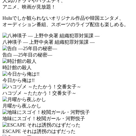
人気のドラマやバラエティ、
アニメ、映画が見放題！
Huluでしか観られないオリジナル作品や韓国エンタメ、
オーディション番組、スポーツのライブ配信も楽しめる。
八神瑛子 ― 上野中央署 組織犯罪対策課 ―
告白 ―25年目の秘密―
時計館の殺人
今日から俺は!!
ハコヅメ ～たたかう！交番女子～
月曜から夜ふかし
地味にスゴイ！校閲ガール・河野悦子
ESCAPE それは誘拐のはずだった